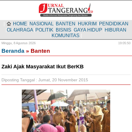
|
HOME
|
NASIONAL
|
BANTEN
|
HUKRIM
|
PENDIDIKAN
|
OLAHRAGA
|
POLITIK
|
BISNIS
|
GAYA HIDUP
|
HIBURAN
|
KOMUNITAS
|
Minggu,
8 Agustus 2026
19:05:51
Beranda
» Banten
Zaki Ajak Masyarakat Ikut BerKB
Diposting Tanggal : Jumat, 20 November 2015