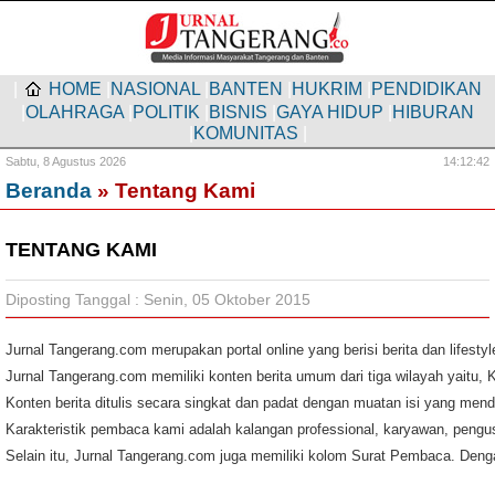
|
HOME
|
NASIONAL
|
BANTEN
|
HUKRIM
|
PENDIDIKAN
|
OLAHRAGA
|
POLITIK
|
BISNIS
|
GAYA HIDUP
|
HIBURAN
|
KOMUNITAS
|
Sabtu,
8 Agustus 2026
14:12:43
Beranda
» Tentang Kami
TENTANG KAMI
Diposting Tanggal : Senin, 05 Oktober 2015
Jurnal Tangerang.com merupakan portal online yang berisi berita dan lifes
Jurnal Tangerang.com memiliki konten berita umum dari tiga wilayah yaitu, 
Konten berita ditulis secara singkat dan padat dengan muatan isi yang mend
Karakteristik pembaca kami adalah kalangan professional, karyawan, pengu
Selain itu, Jurnal Tangerang.com juga memiliki kolom Surat Pembaca. Denga