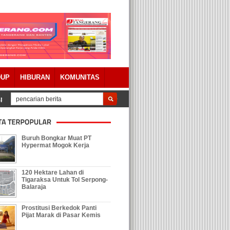
DUP
HIBURAN
KOMUNITAS
perda Pertanggungjawaban APBD 2023 Dengan Catatan
Tolak Keberadaan G
Buruh Bongkar Muat PT
Hypermat Mogok Kerja
120 Hektare Lahan di
Tigaraksa Untuk Tol Serpong-
Balaraja
Prostitusi Berkedok Panti
Pijat Marak di Pasar Kemis