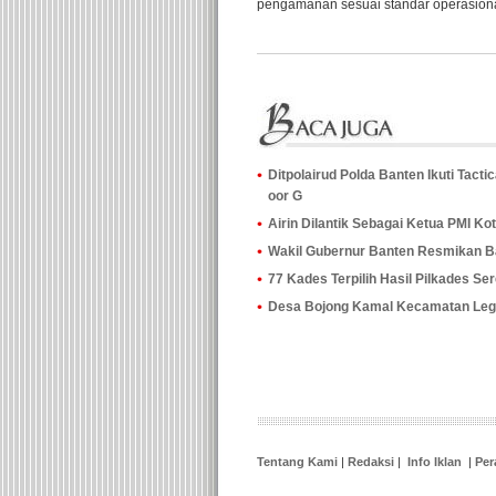
pengamanan sesuai standar operasional
Ditpolairud Polda Banten Ikuti Tac
oor G
Airin Dilantik Sebagai Ketua PMI Ko
Wakil Gubernur Banten Resmikan Ba
77 Kades Terpilih Hasil Pilkades Se
Desa Bojong Kamal Kecamatan Lego
Tentang Kami
|
Redaksi
|
Info Iklan
|
Per