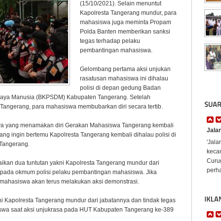
(15/10/2021). Selain menuntut
Kapolresta Tangerang mundur, para
mahasiswa juga meminta Propam
Polda Banten memberikan sanksi
tegas terhadap pelaku
pembantingan mahasiswa.
Gelombang pertama aksi unjukan
rasatusan mahasiswa ini dihalau
polisi di depan gedung Badan
Daya Manusia (BKPSDM) Kabupaten Tangerang. Setelah
Tangerang, para mahasiswa membubarkan diri secara tertib.
ya yang menamakan diri Gerakan Mahasiswa Tangerang kembali
Jala
ang ingin bertemu Kapolresta Tangerang kembali dihalau polisi di
'Jal
Tangerang.
keca
Curug
ikan dua tuntutan yakni Kapolresta Tangerang mundur dari
perha
kepada okmum polisi pelaku pembantingan mahasiswa. Jika
ti, mahasiswa akan terus melakukan aksi demonstrasi.
 Kapolresta Tangerang mundur dari jabatannya dan tindak tegas
swa saat aksi unjukrasa pada HUT Kabupaten Tangerang ke-389