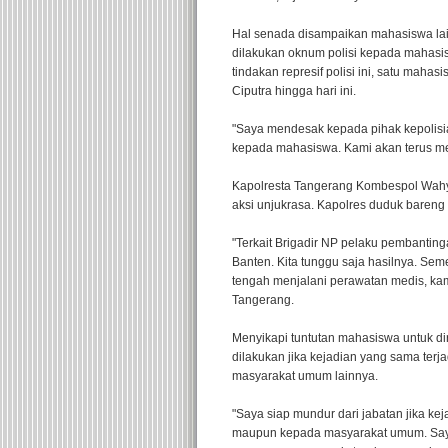
Hal senada disampaikan mahasiswa lai
dilakukan oknum polisi kepada mahasis
tindakan represif polisi ini, satu maha
Ciputra hingga hari ini.
"Saya mendesak kepada pihak kepolisi
kepada mahasiswa. Kami akan terus me
Kapolresta Tangerang Kombespol Wahy
aksi unjukrasa. Kapolres duduk bareng
"Terkait Brigadir NP pelaku pembanti
Banten. Kita tunggu saja hasilnya. S
tengah menjalani perawatan medis, ka
Tangerang.
Menyikapi tuntutan mahasiswa untuk dir
dilakukan jika kejadian yang sama ter
masyarakat umum lainnya.
"Saya siap mundur dari jabatan jika ke
maupun kepada masyarakat umum. Say