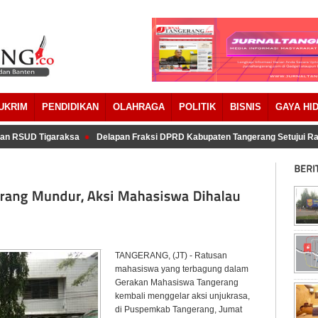
UKRIM
PENDIDIKAN
OLAHRAGA
POLITIK
BISNIS
GAYA HI
n RSUD Tigaraksa
Delapan Fraksi DPRD Kabupaten Tangerang Setujui Ra
TANGERANG, (JT) - Ratusan
mahasiswa yang terbagung dalam
Gerakan Mahasiswa Tangerang
kembali menggelar aksi unjukrasa,
di Puspemkab Tangerang, Jumat