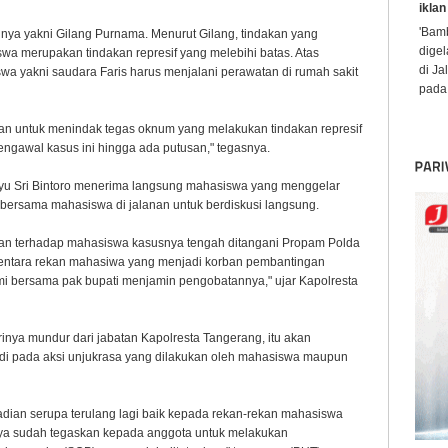
iklan
'Bamb
nya yakni Gilang Purnama. Menurut Gilang, tindakan yang
digel
wa merupakan tindakan represif yang melebihi batas. Atas
di Ja
siswa yakni saudara Faris harus menjalani perawatan di rumah sakit
pada 
an untuk menindak tegas oknum yang melakukan tindakan represif
ngawal kasus ini hingga ada putusan," tegasnya.
u Sri Bintoro menerima langsung mahasiswa yang menggelar
 bersama mahasiswa di jalanan untuk berdiskusi langsung.
ngan terhadap mahasiswa kasusnya tengah ditangani Propam Polda
ementara rekan mahasiwa yang menjadi korban pembantingan
mi bersama pak bupati menjamin pengobatannya," ujar Kapolresta
inya mundur dari jabatan Kapolresta Tangerang, itu akan
jadi pada aksi unjukrasa yang dilakukan oleh mahasiswa maupun
jadian serupa terulang lagi baik kepada rekan-rekan mahasiswa
a sudah tegaskan kepada anggota untuk melakukan