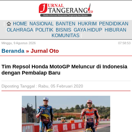
|
HOME
|
NASIONAL
|
BANTEN
|
HUKRIM
|
PENDIDIKAN
|
OLAHRAGA
|
POLITIK
|
BISNIS
|
GAYA HIDUP
|
HIBURAN
|
KOMUNITAS
|
Minggu,
9 Agustus 2026
07:58:54
Beranda
» Jurnal Oto
Tim Repsol Honda MotoGP Meluncur di Indonesia
dengan Pembalap Baru
Diposting Tanggal : Rabu, 05 Februari 2020