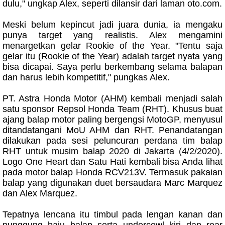
dulu," ungkap Alex, seperti dilansir dari laman oto.com.
Meski belum kepincut jadi juara dunia, ia mengaku
punya target yang realistis. Alex mengamini
menargetkan gelar Rookie of the Year. "Tentu saja
gelar itu (Rookie of the Year) adalah target nyata yang
bisa dicapai. Saya perlu berkembang selama balapan
dan harus lebih kompetitif," pungkas Alex.
PT. Astra Honda Motor (AHM) kembali menjadi salah
satu sponsor Repsol Honda Team (RHT). Khusus buat
ajang balap motor paling bergengsi MotoGP, menyusul
ditandatangani MoU AHM dan RHT. Penandatangan
dilakukan pada sesi peluncuran perdana tim balap
RHT untuk musim balap 2020 di Jakarta (4/2/2020).
Logo One Heart dan Satu Hati kembali bisa Anda lihat
pada motor balap Honda RCV213V. Termasuk pakaian
balap yang digunakan duet bersaudara Marc Marquez
dan Alex Marquez.
Tepatnya lencana itu timbul pada lengan kanan dan
punggung baju balap serta undercowl kiri dan rear