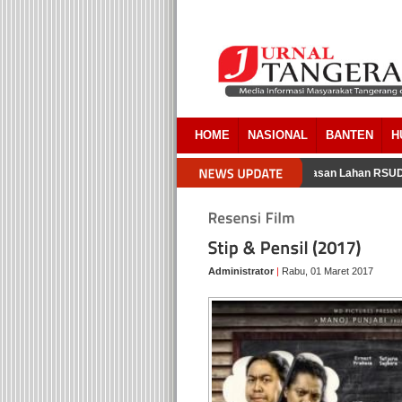
HOME
NASIONAL
BANTEN
H
ra Pemkab Tangerang Akui Ada Overlapping Pada Pembebasan Lahan RSUD T
Administrator
|
Rabu, 01 Maret 2017