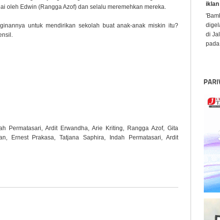
iklan
uai oleh Edwin (Rangga Azof) dan selalu meremehkan mereka.
'Bamb
digel
inannya untuk mendirikan sekolah buat anak-anak miskin itu?
di Ja
nsil.
pada 
dah Permatasari, Ardit Erwandha, Arie Kriting, Rangga Azof, Gita
chan, Ernest Prakasa, Tatjana Saphira, Indah Permatasari, Ardit