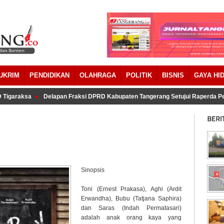
UKRIM
PENDIDIKAN
OLAHRAGA
POLITIK
BISNIS
GAYA HI
igaraksa
Delapan Fraksi DPRD Kabupaten Tangerang Setujui Raperda Pe
Sinopsis
Toni (Ernest Prakasa), Aghi (Ardit
Erwandha), Bubu (Tatjana Saphira)
dan Saras (Indah Permatasari)
adalah anak orang kaya yang