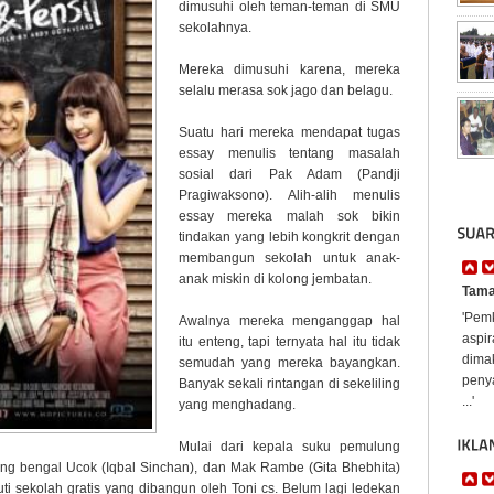
dimusuhi oleh teman-teman di SMU
sekolahnya.
Mereka dimusuhi karena, mereka
selalu merasa sok jago dan belagu.
Suatu hari mereka mendapat tugas
essay menulis tentang masalah
sosial dari Pak Adam (Pandji
Pragiwaksono). Alih-alih menulis
essay mereka malah sok bikin
tindakan yang lebih kongkrit dengan
membangun sekolah untuk anak-
anak miskin di kolong jembatan.
Tama
'Pem
Awalnya mereka menganggap hal
aspi
itu enteng, tapi ternyata hal itu tidak
dima
semudah yang mereka bayangkan.
penya
Banyak sekali rintangan di sekeliling
...'
yang menghadang.
Mulai dari kepala suku pemulung
 yang bengal Ucok (Iqbal Sinchan), dan Mak Rambe (Gita Bhebhita)
ti sekolah gratis yang dibangun oleh Toni cs. Belum lagi ledekan