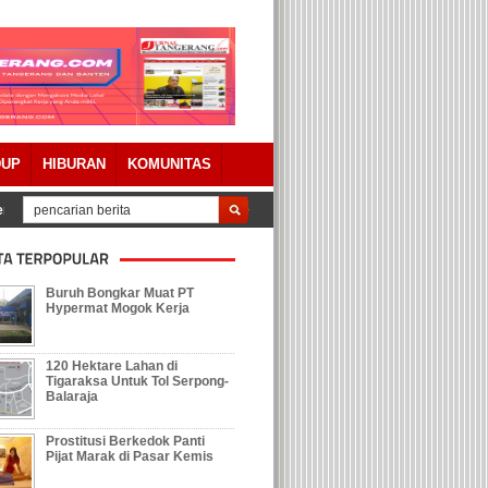
DUP
HIBURAN
KOMUNITAS
rtanggungjawaban APBD 2023 Dengan Catatan
Tolak Keberadaan Galian Ta
Buruh Bongkar Muat PT
Hypermat Mogok Kerja
120 Hektare Lahan di
Tigaraksa Untuk Tol Serpong-
Balaraja
Prostitusi Berkedok Panti
Pijat Marak di Pasar Kemis