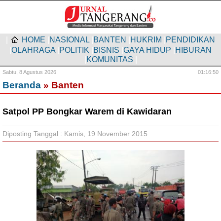
|
HOME
|
NASIONAL
|
BANTEN
|
HUKRIM
|
PENDIDIKAN
|
OLAHRAGA
|
POLITIK
|
BISNIS
|
GAYA HIDUP
|
HIBURAN
|
KOMUNITAS
|
Sabtu,
8 Agustus 2026
01:16:50
Beranda
» Banten
Satpol PP Bongkar Warem di Kawidaran
Diposting Tanggal : Kamis, 19 November 2015