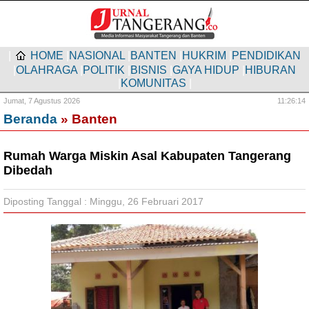
|
HOME
|
NASIONAL
|
BANTEN
|
HUKRIM
|
PENDIDIKAN
|
OLAHRAGA
|
POLITIK
|
BISNIS
|
GAYA HIDUP
|
HIBURAN
|
KOMUNITAS
|
Jumat,
7 Agustus 2026
11:26:15
Beranda
» Banten
Rumah Warga Miskin Asal Kabupaten Tangerang
Dibedah
Diposting Tanggal : Minggu, 26 Februari 2017