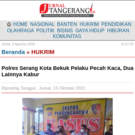
|
HOME
|
NASIONAL
|
BANTEN
|
HUKRIM
|
PENDIDIKAN
|
OLAHRAGA
|
POLITIK
|
BISNIS
|
GAYA HIDUP
|
HIBURAN
|
KOMUNITAS
|
Jumat,
6 Agustus 2026
22:57:34
Beranda
» HUKRIM
Polres Serang Kota Bekuk Pelaku Pecah Kaca, Dua
Lainnya Kabur
Diposting Tanggal : Jumat, 15 Oktober 2021