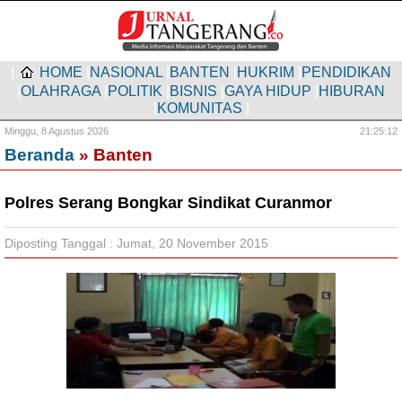
|
HOME
|
NASIONAL
|
BANTEN
|
HUKRIM
|
PENDIDIKAN
|
OLAHRAGA
|
POLITIK
|
BISNIS
|
GAYA HIDUP
|
HIBURAN
|
KOMUNITAS
|
Minggu,
8 Agustus 2026
21:25:13
Beranda
» Banten
Polres Serang Bongkar Sindikat Curanmor
Diposting Tanggal : Jumat, 20 November 2015