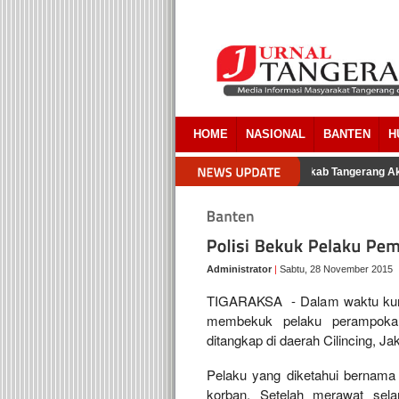
HOME
NASIONAL
BANTEN
H
Pengacara Pemkab Tangerang Aku
Administrator
|
Sabtu, 28 November 2015
TIGARAKSA - Dalam waktu kuran
membekuk pelaku perampokan
ditangkap di daerah Cilincing, Jak
Pelaku yang diketahui bernama a
korban. Setelah merawat sel