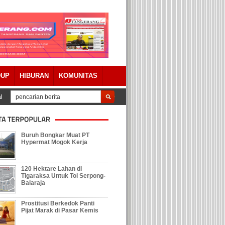
DUP
HIBURAN
KOMUNITAS
si DPRD Kabupaten Tangerang Setujui Raperda Pertanggungjawaban APBD 20
Buruh Bongkar Muat PT
Hypermat Mogok Kerja
120 Hektare Lahan di
Tigaraksa Untuk Tol Serpong-
Balaraja
Prostitusi Berkedok Panti
Pijat Marak di Pasar Kemis