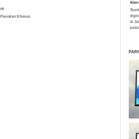
iklan
pok
'Bamb
digel
k Pasukan Khusus
di Ja
pada 