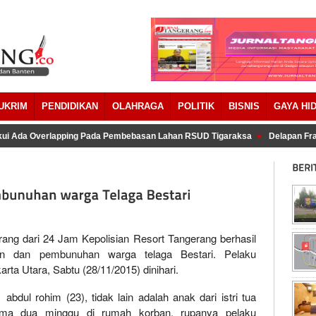
UKRIM
PENDIDIKAN
OLAHRAGA
POLITIK
BISNIS
GAYA HI
i Ada Overlapping Pada Pembebasan Lahan RSUD Tigaraksa
Delapan Frak
g dari 24 Jam Kepolisian Resort Tangerang berhasil
 dan pembunuhan warga telaga Bestari. Pelaku
arta Utara, Sabtu (28/11/2015) dinihari.
bdul rohim (23), tidak lain adalah anak dari istri tua
ama dua minggu di rumah korban, rupanya pelaku