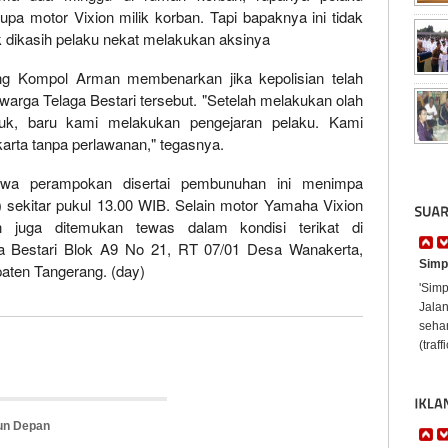
pa motor Vixion milik korban. Tapi bapaknya ini tidak
dikasih pelaku nekat melakukan aksinya
ng Kompol Arman membenarkan jika kepolisian telah
ga Telaga Bestari tersebut. "Setelah melakukan olah
k, baru kami melakukan pengejaran pelaku. Kami
arta tanpa perlawanan," tegasnya.
stiwa perampokan disertai pembunuhan ini menimpa
 sekitar pukul 13.00 WIB. Selain motor Yamaha Vixion
n juga ditemukan tewas dalam kondisi terikat di
 Bestari Blok A9 No 21, RT 07/01 Desa Wanakerta,
Simpa
aten Tangerang. (day)
'Simp
Jala
sehar
(traff
hun Depan