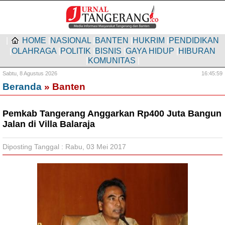
|
HOME
|
NASIONAL
|
BANTEN
|
HUKRIM
|
PENDIDIKAN
|
OLAHRAGA
|
POLITIK
|
BISNIS
|
GAYA HIDUP
|
HIBURAN
|
KOMUNITAS
|
Sabtu,
8 Agustus 2026
16:46:00
Beranda
» Banten
Pemkab Tangerang Anggarkan Rp400 Juta Bangun
Jalan di Villa Balaraja
Diposting Tanggal : Rabu, 03 Mei 2017