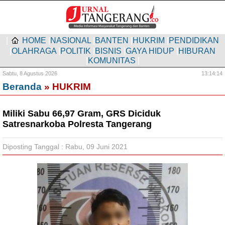
|
HOME
|
NASIONAL
|
BANTEN
|
HUKRIM
|
PENDIDIKAN
|
OLAHRAGA
|
POLITIK
|
BISNIS
|
GAYA HIDUP
|
HIBURAN
|
KOMUNITAS
|
Sabtu,
8 Agustus 2026
13:14:15
Beranda
» HUKRIM
Miliki Sabu 66,97 Gram, GRS Diciduk
Satresnarkoba Polresta Tangerang
Diposting Tanggal : Rabu, 09 Juni 2021