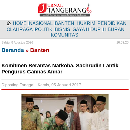
|
HOME
|
NASIONAL
|
BANTEN
|
HUKRIM
|
PENDIDIKAN
|
OLAHRAGA
|
POLITIK
|
BISNIS
|
GAYA HIDUP
|
HIBURAN
|
KOMUNITAS
|
Sabtu,
8 Agustus 2026
16:39:24
Beranda
» Banten
Komitmen Berantas Narkoba, Sachrudin Lantik
Pengurus Gannas Annar
Diposting Tanggal : Kamis, 05 Januari 2017