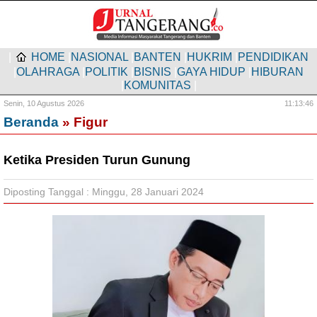
|
HOME
|
NASIONAL
|
BANTEN
|
HUKRIM
|
PENDIDIKAN
|
OLAHRAGA
|
POLITIK
|
BISNIS
|
GAYA HIDUP
|
HIBURAN
|
KOMUNITAS
|
Senin,
10 Agustus 2026
11:13:47
Beranda
» Figur
Ketika Presiden Turun Gunung
Diposting Tanggal : Minggu, 28 Januari 2024