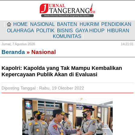
|
HOME
|
NASIONAL
|
BANTEN
|
HUKRIM
|
PENDIDIKAN
|
OLAHRAGA
|
POLITIK
|
BISNIS
|
GAYA HIDUP
|
HIBURAN
|
KOMUNITAS
|
Jumat,
7 Agustus 2026
14:21:01
Beranda
» Nasional
Kapolri: Kapolda yang Tak Mampu Kembalikan
Kepercayaan Publik Akan di Evaluasi
Diposting Tanggal : Rabu, 19 Oktober 2022