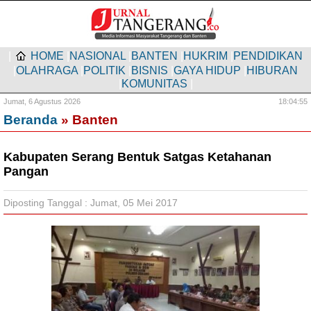
|
HOME
|
NASIONAL
|
BANTEN
|
HUKRIM
|
PENDIDIKAN
|
OLAHRAGA
|
POLITIK
|
BISNIS
|
GAYA HIDUP
|
HIBURAN
|
KOMUNITAS
|
Jumat,
6 Agustus 2026
18:04:56
Beranda
» Banten
Kabupaten Serang Bentuk Satgas Ketahanan
Pangan
Diposting Tanggal : Jumat, 05 Mei 2017