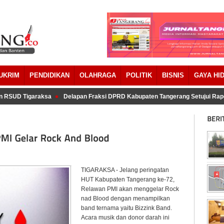
UKRIM
PENDIDIKAN
OLAHRAGA
POLITIK
BISNIS
GAYA HI
 RSUD Tigaraksa
Delapan Fraksi DPRD Kabupaten Tangerang Setujui Rap
TIGARAKSA - Jelang peringatan
HUT Kabupaten Tangerang ke-72,
Relawan PMI akan menggelar Rock
nad Blood dengan menampilkan
band ternama yaitu Bizzink Band.
Acara musik dan donor darah ini