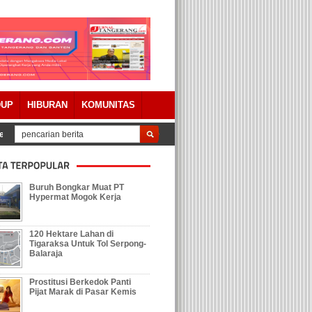
DUP
HIBURAN
KOMUNITAS
erda Pertanggungjawaban APBD 2023 Dengan Catatan
Tolak Keberadaan Ga
Buruh Bongkar Muat PT
Hypermat Mogok Kerja
120 Hektare Lahan di
Tigaraksa Untuk Tol Serpong-
Balaraja
Prostitusi Berkedok Panti
Pijat Marak di Pasar Kemis