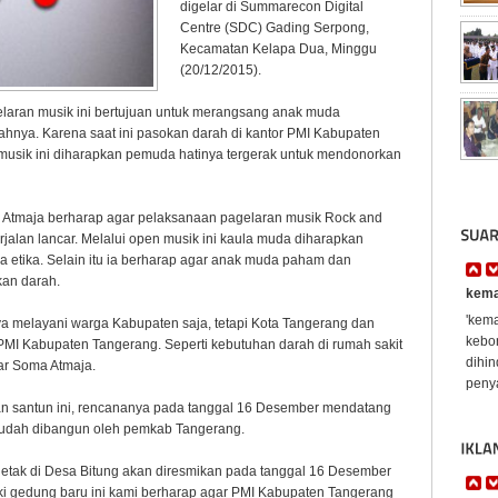
digelar di Summarecon Digital
Centre (SDC) Gading Serpong,
Kecamatan Kelapa Dua, Minggu
(20/12/2015).
laran musik ini bertujuan untuk merangsang anak muda
nya. Karena saat ini pasokan darah di kantor PMI Kabupaten
i musik ini diharapkan pemuda hatinya tergerak untuk mendonorkan
Atmaja berharap agar pelaksanaan pagelaran musik Rock and
erjalan lancar. Melalui open musik ini kaula muda diharapkan
 etika. Selain itu ia berharap agar anak muda paham dan
kan darah.
kema
'kema
 melayani warga Kabupaten saja, tetapi Kota Tangerang dan
kebon
PMI Kabupaten Tangerang. Seperti kebutuhan darah di rumah sakit
dihi
ar Soma Atmaja.
penya
dan santun ini, rencananya pada tanggal 16 Desember mendatang
udah dibangun oleh pemkab Tangerang.
etak di Desa Bitung akan diresmikan pada tanggal 16 Desember
ki gedung baru ini kami berharap agar PMI Kabupaten Tangerang