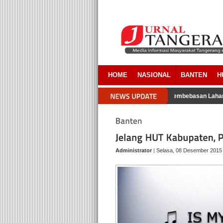
HOME
NASIONAL
BANTEN
H
engacara Pemkab Tangerang Akui Ada Overlapping Pada Pembebasan Lahan
Administrator
|
Selasa, 08 Desember 2015