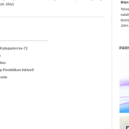
iklan
ya. (day)
'Nov
sala
dunia
John 
 Kabupaten ke-72
s
itas
 Pendidikan Inklusif
Dunia