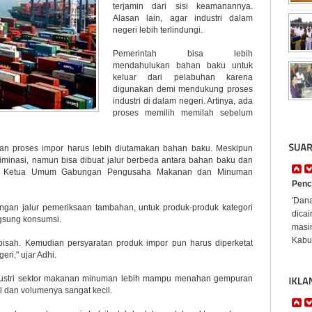
terjamin dari sisi keamanannya.
Alasan lain, agar industri dalam
negeri lebih terlindungi.
Pemerintah bisa lebih
mendahulukan bahan baku untuk
keluar dari pelabuhan karena
digunakan demi mendukung proses
industri di dalam negeri. Artinya, ada
proses memilih memilah sebelum
an proses impor harus lebih diutamakan bahan baku. Meskipun
kriminasi, namun bisa dibuat jalur berbeda antara bahan baku dan
an, Ketua Umum Gabungan Pengusaha Makanan dan Minuman
Penc
'Dan
engan jalur pemeriksaan tambahan, untuk produk-produk kategori
dicai
gsung konsumsi.
masi
Kabup
pisah. Kemudian persyaratan produk impor pun harus diperketat
i," ujar Adhi.
industri sektor makanan minuman lebih mampu menahan gempuran
ai dan volumenya sangat kecil.