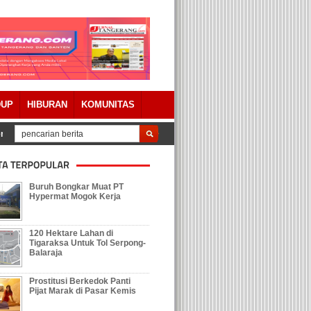
DUP
HIBURAN
KOMUNITAS
da Pertanggungjawaban APBD 2023 Dengan Catatan
Tolak Keberadaan Gal
Buruh Bongkar Muat PT
Hypermat Mogok Kerja
120 Hektare Lahan di
Tigaraksa Untuk Tol Serpong-
Balaraja
Prostitusi Berkedok Panti
Pijat Marak di Pasar Kemis