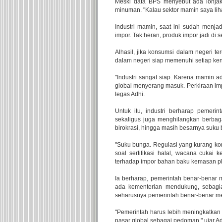
Meski data BPS menyebut ada lonjaka
minuman. "Kalau sektor mamin saya lih
Industri mamin, saat ini sudah menja
impor. Tak heran, produk impor jadi di 
Alhasil, jika konsumsi dalam negeri 
dalam negeri siap memenuhi setiap ke
"Industri sangat siap. Karena mamin ada
global menyerang masuk. Perkiraan impo
tegas Adhi.
Untuk itu, industri berharap pemer
sekaligus juga menghilangkan berbag
birokrasi, hingga masih besarnya suku 
"Suku bunga. Regulasi yang kurang kon
soal sertifikasi halal, wacana cuka
terhadap impor bahan baku kemasan plas
Ia berharap, pemerintah benar-benar 
ada kementerian mendukung, sebagia
seharusnya pemerintah benar-benar me
"Pemerintah harus lebih meningkatkan 
pasar global sebagai pedoman," ujar A