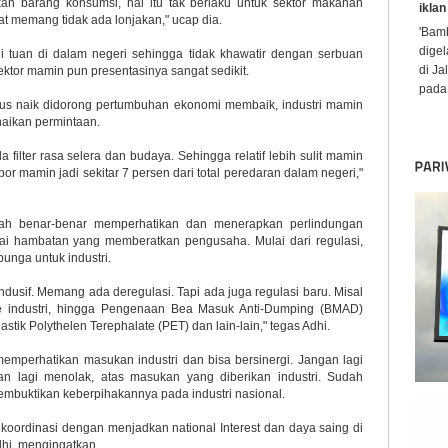
n barang konsumsi, hal itu tak berlaku untuk sektor makanan
iklan
at memang tidak ada lonjakan," ucap dia.
'Bamb
digel
di tuan di dalam negeri sehingga tidak khawatir dengan serbuan
di Ja
sektor mamin pun presentasinya sangat sedikit.
pada 
terus naik didorong pertumbuhan ekonomi membaik, industri mamin
naikan permintaan.
 filter rasa selera dan budaya. Sehingga relatif lebih sulit mamin
r mamin jadi sekitar 7 persen dari total peredaran dalam negeri,"
intah benar-benar memperhatikan dan menerapkan perlindungan
ai hambatan yang memberatkan pengusaha. Mulai dari regulasi,
bunga untuk industri.
dusif. Memang ada deregulasi. Tapi ada juga regulasi baru. Misal
i ke industri, hingga Pengenaan Bea Masuk Anti-Dumping (BMAD)
tik Polythelen Terephalate (PET) dan lain-lain," tegas Adhi.
memperhatikan masukan industri dan bisa bersinergi. Jangan lagi
n lagi menolak, atas masukan yang diberikan industri. Sudah
mbuktikan keberpihakannya pada industri nasional.
koordinasi dengan menjadkan national Interest dan daya saing di
dhi, mengingatkan.