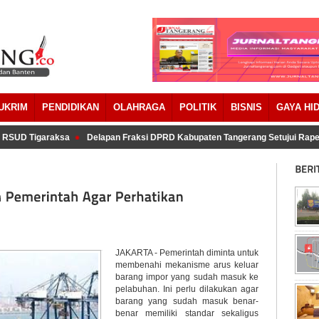
UKRIM
PENDIDIKAN
OLAHRAGA
POLITIK
BISNIS
GAYA HI
RSUD Tigaraksa
Delapan Fraksi DPRD Kabupaten Tangerang Setujui Raper
JAKARTA - Pemerintah diminta untuk
membenahi mekanisme arus keluar
barang impor yang sudah masuk ke
pelabuhan. Ini perlu dilakukan agar
barang yang sudah masuk benar-
benar memiliki standar sekaligus