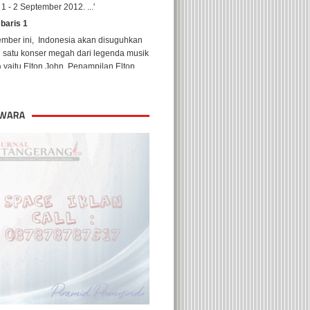
 baris 1
ember ini, Indonesia akan disuguhkan
h satu konser megah dari legenda musik
 yaitu Elton John. Penampilan Elton
yang pertama ...'