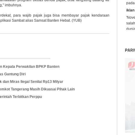
anfaatkan program bebas denda pajak, bisa langsung datang ke
iklan
g," imbuhnya.
'Nov
erdekat, para wajib pajak juga bisa membayar pajak kendaraan
sala
aplikasi Sambat alias Samsat Banten Hebat. (YUB)
dunia
John 
n Kepala Perwakilan BPKP Banten
s Gantung Diri
an Miras Ilegal Senilai Rp13 Milyar
mkot Tangerang Masih Dikuasai Pihak Lain
erintah Terbitkan Perppu