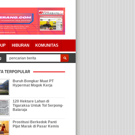
DUP
HIBURAN
KOMUNITAS
gungjawaban APBD 2023 Dengan Catatan
Tolak Keberadaan Galian Tanah, 
Buruh Bongkar Muat PT
Hypermat Mogok Kerja
120 Hektare Lahan di
Tigaraksa Untuk Tol Serpong-
Balaraja
Prostitusi Berkedok Panti
Pijat Marak di Pasar Kemis