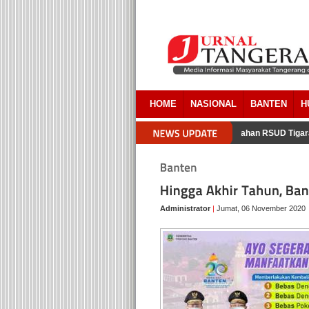
HOME
NASIONAL
BANTEN
H
kab Tangerang Akui Ada Overlapping Pada Pembebasan Lahan RSUD Tigara
Administrator
|
Jumat, 06 November 2020