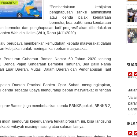
"Pemberlakuan kebijakan
penghapusan sanksi administratif
atau denda pajak kendaraan
bermotor, bea balik nama kendaraan
an bermotor dan penghapusan tarif progresif akan diberlakukan
anten Wahidin Halim (WH), Rabu (4/11/2020).
elalu berupaya memberikan kemudahan kepada masyarakat dalam
kan-kebijakan untuk meringankan beban masyarakat.
an Peraturan Gubernur Banten Nomor 60 Tahun 2020 tentang
tau Denda Pajak Kendaraan Bermotor Tahunan, Bea Balik Nama
ari Luar Daerah, Mutasi Dalam Daerah dan Penghapusan Tarif
Jala
patan Daerah Provinsi Banten Opar Sohari mengungkapkan,
'Jal
tau denda sebagai upaya mengurangi beban masyarakat di tengah
para
Bant
rusak 
Pemprov Banten juga membebaskan denda BBNKB pokok, BBNKB 2,
 ingin mengurus keperluannya terkait program ini, bisa langsung
ekat di wilayah masing-masing atau saluran lainya.