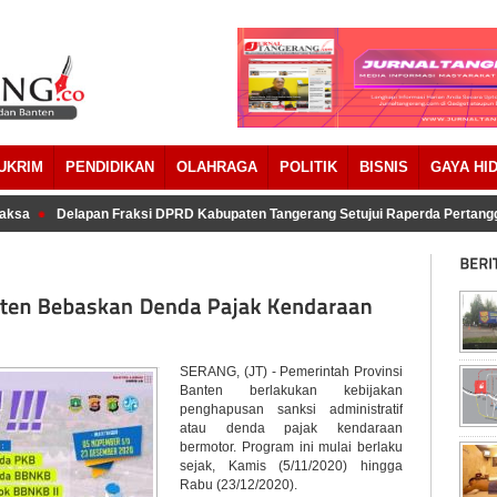
UKRIM
PENDIDIKAN
OLAHRAGA
POLITIK
BISNIS
GAYA HI
ksa
Delapan Fraksi DPRD Kabupaten Tangerang Setujui Raperda Pertang
SERANG, (JT) - Pemerintah Provinsi
Banten berlakukan kebijakan
penghapusan sanksi administratif
atau denda pajak kendaraan
bermotor. Program ini mulai berlaku
sejak, Kamis (5/11/2020) hingga
Rabu (23/12/2020).