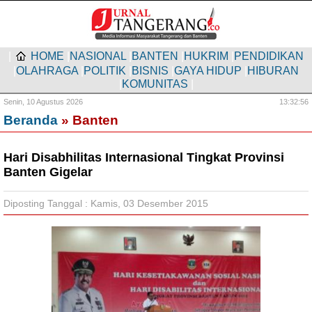
|
HOME
|
NASIONAL
|
BANTEN
|
HUKRIM
|
PENDIDIKAN
|
OLAHRAGA
|
POLITIK
|
BISNIS
|
GAYA HIDUP
|
HIBURAN
|
KOMUNITAS
|
Senin,
10 Agustus 2026
13:32:57
Beranda
» Banten
Hari Disabhilitas Internasional Tingkat Provinsi
Banten Gigelar
Diposting Tanggal : Kamis, 03 Desember 2015