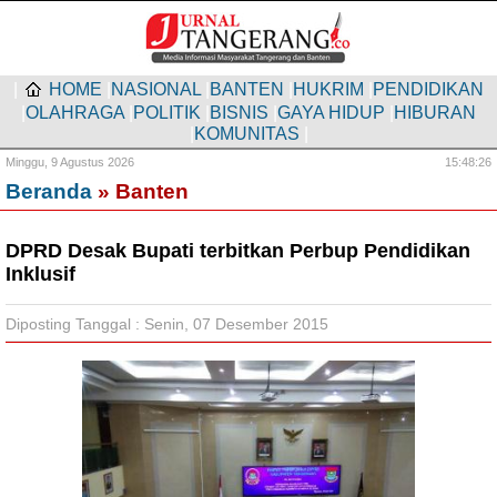
|
HOME
|
NASIONAL
|
BANTEN
|
HUKRIM
|
PENDIDIKAN
|
OLAHRAGA
|
POLITIK
|
BISNIS
|
GAYA HIDUP
|
HIBURAN
|
KOMUNITAS
|
Minggu,
9 Agustus 2026
15:48:27
Beranda
» Banten
DPRD Desak Bupati terbitkan Perbup Pendidikan
Inklusif
Diposting Tanggal : Senin, 07 Desember 2015