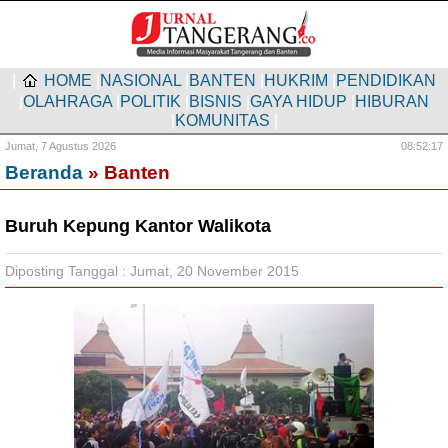
|
HOME
|
NASIONAL
|
BANTEN
|
HUKRIM
|
PENDIDIKAN
|
OLAHRAGA
|
POLITIK
|
BISNIS
|
GAYA HIDUP
|
HIBURAN
|
KOMUNITAS
|
Jumat,
7 Agustus 2026
08:52:18
Beranda
» Banten
Buruh Kepung Kantor Walikota
Diposting Tanggal : Jumat, 20 November 2015