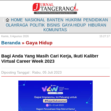
|
HOME
|
NASIONAL
|
BANTEN
|
HUKRIM
|
PENDIDIKAN
|
OLAHRAGA
|
POLITIK
|
BISNIS
|
GAYA HIDUP
|
HIBURAN
|
KOMUNITAS
|
Kamis,
6 Agustus 2026
15:27:18
Beranda
» Gaya Hidup
Bagi Anda Yang Masih Cari Kerja, Ikuti Kalibrr
Virtual Career Week 2023
Diposting Tanggal : Rabu, 05 Juli 2023