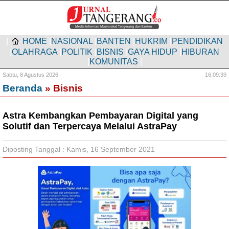
|
HOME
|
NASIONAL
|
BANTEN
|
HUKRIM
|
PENDIDIKAN
|
OLAHRAGA
|
POLITIK
|
BISNIS
|
GAYA HIDUP
|
HIBURAN
|
KOMUNITAS
|
Sabtu,
8 Agustus 2026
16:09:40
Beranda
» Bisnis
Astra Kembangkan Pembayaran Digital yang
Solutif dan Terpercaya Melalui AstraPay
Diposting Tanggal : Kamis, 16 September 2021