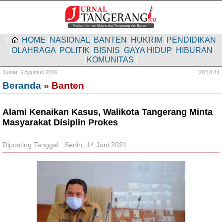
|
HOME
|
NASIONAL
|
BANTEN
|
HUKRIM
|
PENDIDIKAN
|
OLAHRAGA
|
POLITIK
|
BISNIS
|
GAYA HIDUP
|
HIBURAN
|
KOMUNITAS
|
Jumat,
6 Agustus 2026
20:18:45
Beranda
» Banten
Alami Kenaikan Kasus, Walikota Tangerang Minta
Masyarakat Disiplin Prokes
Diposting Tanggal : Senin, 14 Juni 2021