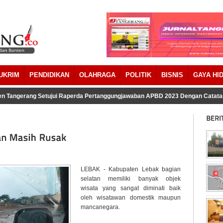
UKRIM
PENDIDIKAN
OLAHRAGA
POLITIK
BISNIS
GAYA HI
 Tangerang Setujui Raperda Pertanggungjawaban APBD 2023 Dengan Catatan
LEBAK - Kabupaten Lebak bagian
selatan memiliki banyak objek
wisata yang sangat diminati baik
oleh wisatawan domestik maupun
mancanegara.