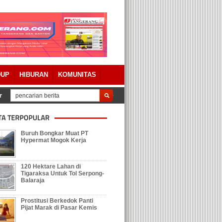
DUP
HIBURAN
KOMUNITAS
Tolak Keberadaan Galian Tanah, Ratusan Warga Pegenjahan Geruduk Kant
Buruh Bongkar Muat PT
Hypermat Mogok Kerja
120 Hektare Lahan di
Tigaraksa Untuk Tol Serpong-
Balaraja
Prostitusi Berkedok Panti
Pijat Marak di Pasar Kemis