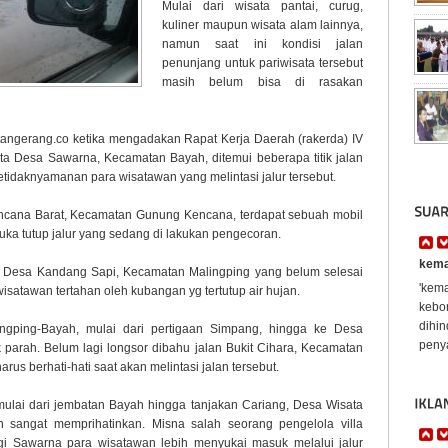
Mulai dari wisata pantai, curug,
kuliner maupun wisata alam lainnya,
namun saat ini kondisi jalan
penunjang untuk pariwisata tersebut
masih belum bisa di rasakan
ltangerang.co ketika mengadakan Rapat Kerja Daerah (rakerda) IV
ata Desa Sawarna, Kecamatan Bayah, ditemui beberapa titik jalan
idaknyamanan para wisatawan yang melintasi jalur tersebut.
encana Barat, Kecamatan Gunung Kencana, terdapat sebuah mobil
buka tutup jalur yang sedang di lakukan pengecoran.
kema
di Desa Kandang Sapi, Kecamatan Malingping yang belum selesai
'kema
atawan tertahan oleh kubangan yg tertutup air hujan.
kebon
dihi
lingping-Bayah, mulai dari pertigaan Simpang, hingga ke Desa
penya
 parah. Belum lagi longsor dibahu jalan Bukit Cihara, Kecamatan
us berhati-hati saat akan melintasi jalan tersebut.
n mulai dari jembatan Bayah hingga tanjakan Cariang, Desa Wisata
sangat memprihatinkan. Misna salah seorang pengelola villa
 Sawarna para wisatawan lebih menyukai masuk melalui jalur