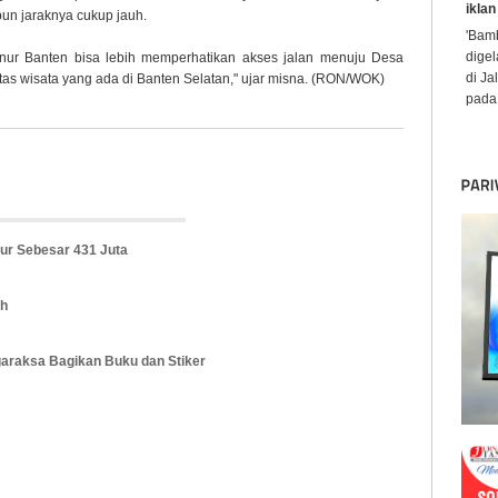
iklan
un jaraknya cukup jauh.
'Bamb
digel
nur Banten bisa lebih memperhatikan akses jalan menuju Desa
di Ja
tas wisata yang ada di Banten Selatan," ujar misna. (RON/WOK)
pada 
ur Sebesar 431 Juta
ah
igaraksa Bagikan Buku dan Stiker