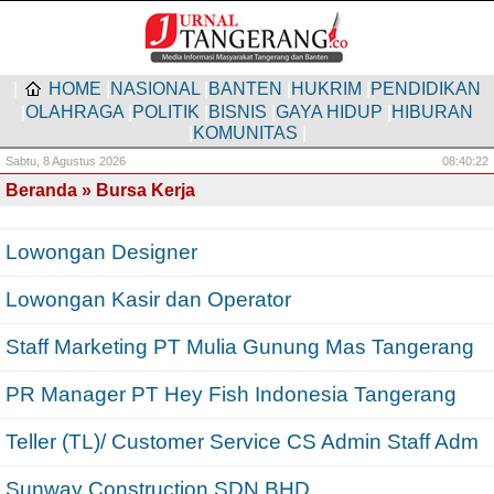
|
HOME
|
NASIONAL
|
BANTEN
|
HUKRIM
|
PENDIDIKAN
|
OLAHRAGA
|
POLITIK
|
BISNIS
|
GAYA HIDUP
|
HIBURAN
|
KOMUNITAS
|
Sabtu,
8 Agustus 2026
08:40:22
Beranda
» Bursa Kerja
Lowongan Designer
Lowongan Kasir dan Operator
Staff Marketing PT Mulia Gunung Mas Tangerang
PR Manager PT Hey Fish Indonesia Tangerang
Teller (TL)/ Customer Service CS Admin Staff Adm
Sunway Construction SDN BHD