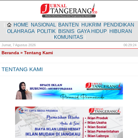
|
HOME
|
NASIONAL
|
BANTEN
|
HUKRIM
|
PENDIDIKAN
|
OLAHRAGA
|
POLITIK
|
BISNIS
|
GAYA HIDUP
|
HIBURAN
|
KOMUNITAS
|
Jumat,
7 Agustus 2026
06:29:24
Beranda
» Tentang Kami
TENTANG KAMI