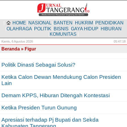
|
HOME
|
NASIONAL
|
BANTEN
|
HUKRIM
|
PENDIDIKAN
|
OLAHRAGA
|
POLITIK
|
BISNIS
|
GAYA HIDUP
|
HIBURAN
|
KOMUNITAS
|
Kamis,
6 Agustus 2026
05:47:18
Beranda
» Figur
Politik Dinasti Sebagai Solusi?
Ketika Calon Dewan Mendukung Calon Presiden
Lain
Demam KPPS, Hiburan Ditengah Kontestasi
Ketika Presiden Turun Gunung
Apresiasi terhadap Pj Bupati dan Sekda
Kabupaten Tangerang