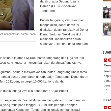
darah di aula Gedung Usaha
Dareah (GUD) Puspemkab
Tangerang.
Bupati Tangerang Zaki Iskandar
mengatakan, donor darah ini
dilakukan dalam rangka Hari Donor
at pengambilan darah, pada
Darah Sedunia. Sekaligus ikut
membantu memberikan darah
sebanyak 1 kantong untuk program
a seluruh jajaran PMI Kabupaten Tangerang dan juga seluruh
rakat yang ikut serta menyumbangkan darahnya," ungkapnya.
Tama
'Pem
nghimbau seluruh masyarakat Kabupaten Tangerang untuk sama-
aspi
tempat pusat donor darah di Kabupaten Tangerang. Donor darah
dima
 Juni 2021 dengan target 10.000 kantong darah.
penya
...'
dunia terjaga. Ayo kita donor darah," Ajak Bupati.
n Tangerang dr. Zaenal Muttaqien mengatakan, donor darah ini
 yang jatuh pada tanggal 14 Juni. Kita peringati dengan
rah untuk Kabupaten Tangerang. Ini untuk mengantisipasi