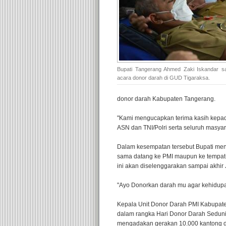
Bupati Tangerang Ahmed Zaki Iskandar sa
acara donor darah di GUD Tigaraksa.
donor darah Kabupaten Tangerang.
"Kami mengucapkan terima kasih kepad
ASN dan TNI/Polri serta seluruh masya
Dalam kesempatan tersebut Bupati me
sama datang ke PMI maupun ke tempat-
ini akan diselenggarakan sampai akhir
"Ayo Donorkan darah mu agar kehidupan 
Kepala Unit Donor Darah PMI Kabupate
dalam rangka Hari Donor Darah Sedunia,
mengadakan gerakan 10.000 kantong da