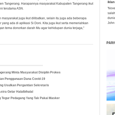
iklan
ten Tangerang. Harapannya masyarakat Kabupaten Tangerang ikut
'Nov
 ini terutama ASN.
sala
dunia
h masyarakat juga ikut dilibatkan, selain itu juga ada beberapa
John 
 yang ada di aplikasi Si Doni. Kita juga ikut serta memeriahkan
gan tema donorkan darah Mu agar kehidupan dunia terjaga,"
gerang Minta Masyarakat Disiplin Prokes
 dan Penggunaan Dana Covid-19
g Usulkan Pergantian Sekretaris
tra Gelar Halalbihalal
g Tegur Pedagang Yang Tak Pakai Masker