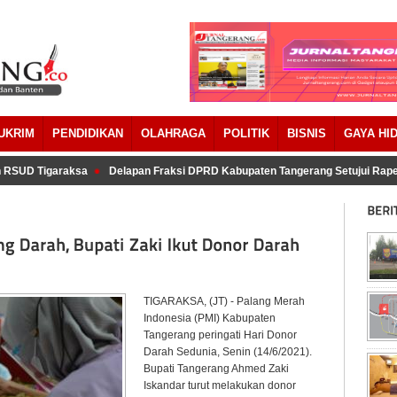
UKRIM
PENDIDIKAN
OLAHRAGA
POLITIK
BISNIS
GAYA HI
RSUD Tigaraksa
Delapan Fraksi DPRD Kabupaten Tangerang Setujui Rape
TIGARAKSA, (JT) - Palang Merah
Indonesia (PMI) Kabupaten
Tangerang peringati Hari Donor
Darah Sedunia, Senin (14/6/2021).
Bupati Tangerang Ahmed Zaki
Iskandar turut melakukan donor