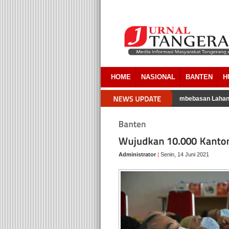
HOME
NASIONAL
BANTEN
H
engacara Pemkab Tangerang Akui Ada Overlapping Pada Pembebasan Lahan 
Administrator
|
Senin, 14 Juni 2021