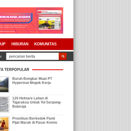
DUP
HIBURAN
KOMUNITAS
rda Pertanggungjawaban APBD 2023 Dengan Catatan
Tolak Keberadaan Gal
Buruh Bongkar Muat PT
Hypermat Mogok Kerja
120 Hektare Lahan di
Tigaraksa Untuk Tol Serpong-
Balaraja
Prostitusi Berkedok Panti
Pijat Marak di Pasar Kemis