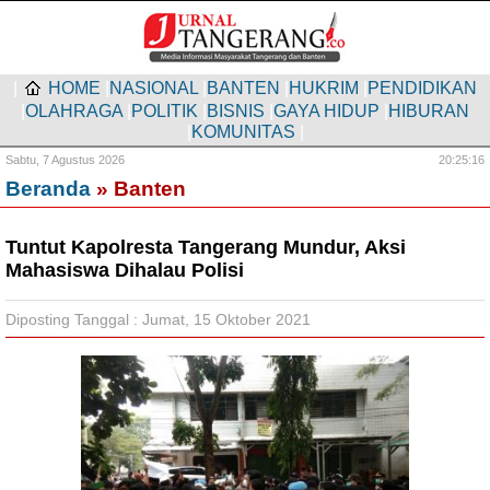
|
HOME
|
NASIONAL
|
BANTEN
|
HUKRIM
|
PENDIDIKAN
|
OLAHRAGA
|
POLITIK
|
BISNIS
|
GAYA HIDUP
|
HIBURAN
|
KOMUNITAS
|
Sabtu,
7 Agustus 2026
20:25:17
Beranda
» Banten
Tuntut Kapolresta Tangerang Mundur, Aksi
Mahasiswa Dihalau Polisi
Diposting Tanggal : Jumat, 15 Oktober 2021