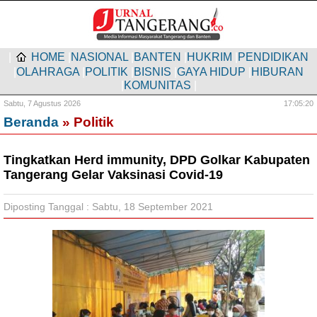
|
HOME
|
NASIONAL
|
BANTEN
|
HUKRIM
|
PENDIDIKAN
|
OLAHRAGA
|
POLITIK
|
BISNIS
|
GAYA HIDUP
|
HIBURAN
|
KOMUNITAS
|
Sabtu,
7 Agustus 2026
17:05:21
Beranda
» Politik
Tingkatkan Herd immunity, DPD Golkar Kabupaten
Tangerang Gelar Vaksinasi Covid-19
Diposting Tanggal : Sabtu, 18 September 2021