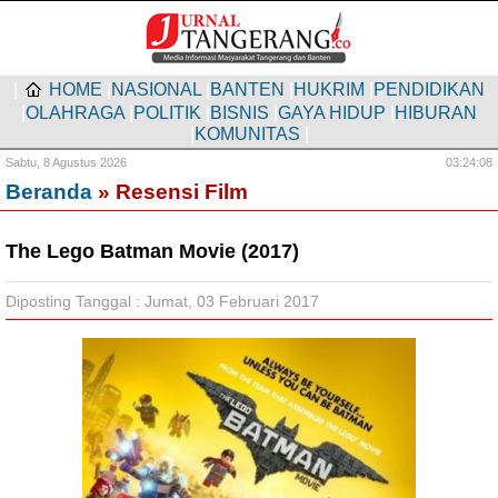
|
HOME
|
NASIONAL
|
BANTEN
|
HUKRIM
|
PENDIDIKAN
|
OLAHRAGA
|
POLITIK
|
BISNIS
|
GAYA HIDUP
|
HIBURAN
|
KOMUNITAS
|
Sabtu,
8 Agustus 2026
03:24:09
Beranda
» Resensi Film
The Lego Batman Movie (2017)
Diposting Tanggal : Jumat, 03 Februari 2017