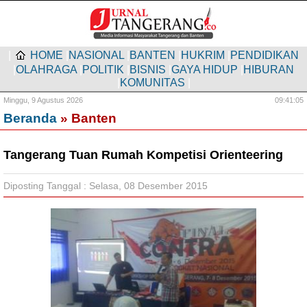
|
HOME
|
NASIONAL
|
BANTEN
|
HUKRIM
|
PENDIDIKAN
|
OLAHRAGA
|
POLITIK
|
BISNIS
|
GAYA HIDUP
|
HIBURAN
|
KOMUNITAS
|
Minggu,
9 Agustus 2026
09:41:06
Beranda
» Banten
Tangerang Tuan Rumah Kompetisi Orienteering
Diposting Tanggal : Selasa, 08 Desember 2015