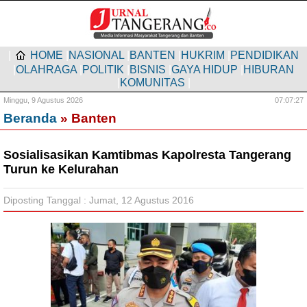
|
HOME
|
NASIONAL
|
BANTEN
|
HUKRIM
|
PENDIDIKAN
|
OLAHRAGA
|
POLITIK
|
BISNIS
|
GAYA HIDUP
|
HIBURAN
|
KOMUNITAS
|
Minggu,
9 Agustus 2026
07:07:28
Beranda
» Banten
Sosialisasikan Kamtibmas Kapolresta Tangerang
Turun ke Kelurahan
Diposting Tanggal : Jumat, 12 Agustus 2016