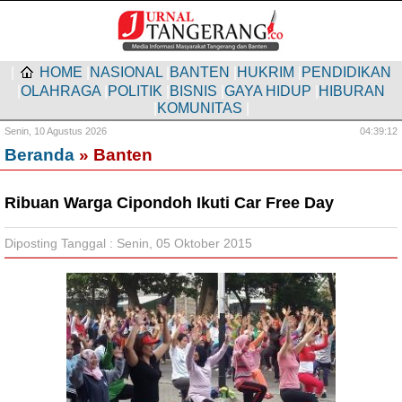
|
HOME
|
NASIONAL
|
BANTEN
|
HUKRIM
|
PENDIDIKAN
|
OLAHRAGA
|
POLITIK
|
BISNIS
|
GAYA HIDUP
|
HIBURAN
|
KOMUNITAS
|
Senin,
10 Agustus 2026
04:39:13
Beranda
» Banten
Ribuan Warga Cipondoh Ikuti Car Free Day
Diposting Tanggal : Senin, 05 Oktober 2015