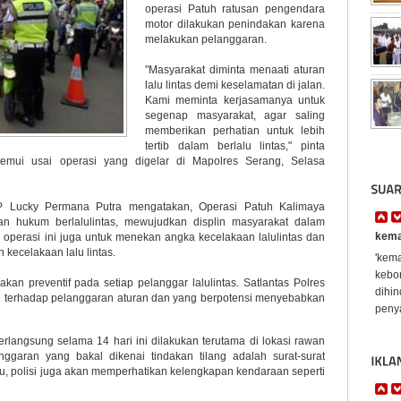
operasi Patuh ratusan pengendara
motor dilakukan penindakan karena
melakukan pelanggaran.
"Masyarakat diminta menaati aturan
lalu lintas demi keselamatan di jalan.
Kami meminta kerjasamanya untuk
segenap masyarakat, agar saling
memberikan perhatian untuk lebih
tertib dalam berlalu lintas," pinta
emui usai operasi yang digelar di Mapolres Serang, Selasa
KP Lucky Permana Putra mengatakan, Operasi Patuh Kalimaya
an hukum berlalulintas, mewujudkan displin masyarakat dalam
kema
es, operasi ini juga untuk menekan angka kecelakaan lalulintas dan
kecelakaan lalu lintas.
'kema
kebon
kan preventif pada setiap pelanggar lalulintas. Satlantas Polres
dihi
 terhadap pelanggaran aturan dan yang berpotensi menyebabkan
penya
rlangsung selama 14 hari ini dilakukan terutama di lokasi rawan
nggaran yang bakal dikenai tindakan tilang adalah surat-surat
tu, polisi juga akan memperhatikan kelengkapan kendaraan seperti