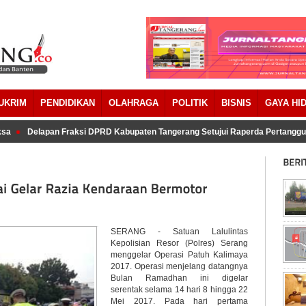
UKRIM
PENDIDIKAN
OLAHRAGA
POLITIK
BISNIS
GAYA HI
a
Delapan Fraksi DPRD Kabupaten Tangerang Setujui Raperda Pertanggu
SERANG - Satuan Lalulintas
Kepolisian Resor (Polres) Serang
menggelar Operasi Patuh Kalimaya
2017. Operasi menjelang datangnya
Bulan Ramadhan ini digelar
serentak selama 14 hari 8 hingga 22
Mei 2017. Pada hari pertama