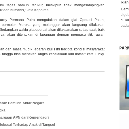
iklan
um tegas namun terukur, meskipun tidak mengesampingkan
'Bamb
ik dan humanis," kata Kapolres.
digel
ucky Permana Putra mengatakan dalam giat Operasi Patuh,
di Ja
n bermotor. Mereka yang melanggar akan langsung dilakukan
pada 
Sedangkan waktu giat operasi akan dilaksanakan setiap saat, baik
nya, akan ditentukan di lapangan dengan mengacu titik rawan
 dan masa mudik lebaran Idul Fitri tercipta kondisi masyarakat
b hingga bisa menekan angka kecelakaan lalu lintas," kata Lucky.
karan Pemuda Antar Negara
ngka
hargaan APN dari Kemendagri
Seksual Terhadap Anak di Tangsel