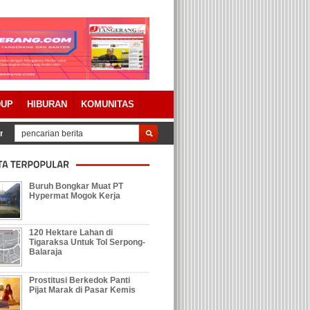
DUP
HIBURAN
KOMUNITAS
ngjawaban APBD 2023 Dengan Catatan
Tolak Keberadaan Galian Tanah, Ra
Buruh Bongkar Muat PT
Hypermat Mogok Kerja
120 Hektare Lahan di
Tigaraksa Untuk Tol Serpong-
Balaraja
Prostitusi Berkedok Panti
Pijat Marak di Pasar Kemis