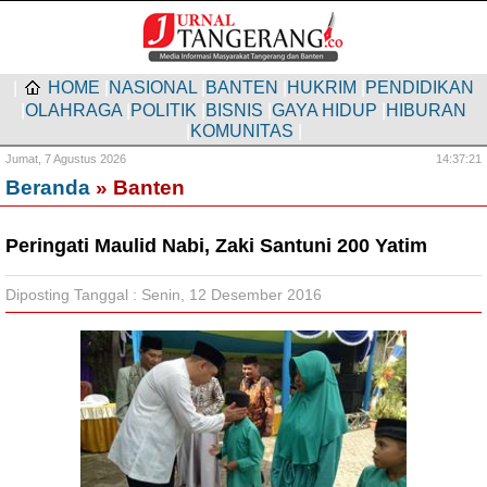
|
HOME
|
NASIONAL
|
BANTEN
|
HUKRIM
|
PENDIDIKAN
|
OLAHRAGA
|
POLITIK
|
BISNIS
|
GAYA HIDUP
|
HIBURAN
|
KOMUNITAS
|
Jumat,
7 Agustus 2026
14:37:22
Beranda
» Banten
Peringati Maulid Nabi, Zaki Santuni 200 Yatim
Diposting Tanggal : Senin, 12 Desember 2016