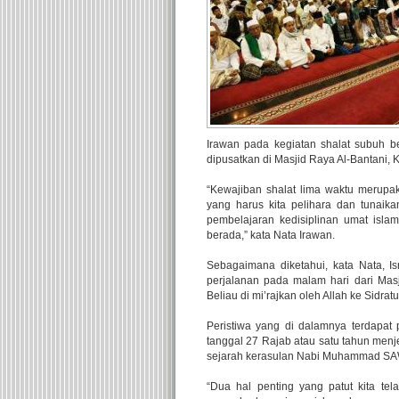
Irawan pada kegiatan shalat subuh be
dipusatkan di Masjid Raya Al-Bantani, 
“Kewajiban shalat lima waktu meru
yang harus kita pelihara dan tunaik
pembelajaran kedisiplinan umat isl
berada,” kata Nata Irawan.
Sebagaimana diketahui, kata Nata, I
perjalanan pada malam hari dari Masj
Beliau di mi’rajkan oleh Allah ke Sidrat
Peristiwa yang di dalamnya terdapat 
tanggal 27 Rajab atau satu tahun menje
sejarah kerasulan Nabi Muhammad SAW 
“Dua hal penting yang patut kita 