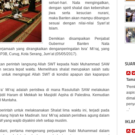
sehari-hari. Nata mengingatkan,
dengan spirit shalat dan kebersihan
jiwa serta kesucian nurani,
maka Banten akan mampu dibangun
sesuai dengan nilai-nilai Syari’at
Islam.
Demikian disampaikan Penjabat
Gubernur Banten Nata
rjamaah yang dirangkaikan denganperingatan Isra’ Mi’raj, yang
KP3B, Curug, Kota Serang, Jum’at (05/05/2017).
pakan perintah langsung Allah SWT kepada Nabi Muhammad SAW
an secara tepat waktu. Memelihara shalat merupakan salah satu
am untuk mengingat Allah SWT di kondisi apapun dan kapanpun
Tama
'Pem
sra’ Mi’raj adalah peristiwa di mana Rasulullah SAW melakukan
aspi
idil Haram di Mekkah ke Masjidil Aqsha di Palestina. Kemudian
dima
ul Muntaha.
penya
...'
perintah untuk melaksanakan Shalat lima waktu ini, terjadi pada
lang hijrah ke Madinah. Isra’ Mi’raj adalah peristiwa agung dalam
yang wajib diyakini oleh setiap muslim.
teladani, pertama mengenang perjuangan Nabi Muhammad dalam