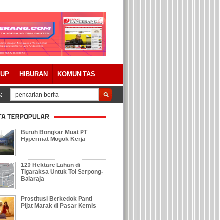
DUP
HIBURAN
KOMUNITAS
ian Tanah, Ratusan Warga Pegenjahan Geruduk Kantor Desa
Warga Pagenja
Buruh Bongkar Muat PT
Hypermat Mogok Kerja
120 Hektare Lahan di
Tigaraksa Untuk Tol Serpong-
Balaraja
Prostitusi Berkedok Panti
Pijat Marak di Pasar Kemis