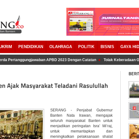
UKRIM
PENDIDIKAN
OLAHRAGA
POLITIK
BISNIS
GAYA HI
rda Pertanggungjawaban APBD 2023 Dengan Catatan
Tolak Keberadaan Gal
SERANG - Penjabat Gubernur
Banten Nata Irawan, mengajak
seluruh masyarakat Banten untuk
menjadikan peringatan Isra’ Mi’raj,
untuk memantapkan dan
meningkatkan pelaksanaan shalat