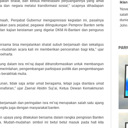
gakan shalat, dan kedua meneladani perjuangannya yang amat
iklan
 dan negara melalui transformasi sosial,” ucapnya dihadapan
'Nov
sala
dunia
maah, Penjabat Gubernur mengapresiasi kegiatan ini, pasalnya
akan para pejabat, pegawai dilingukungan Pemprov Banten serta
John 
atan kajian keislaman yang digelar DKM Al-Bantani dan pengurus
bersama bisa menjalankan shalat subuh berjamaah dan sekaligus
ah-mudahan acara kali ini memberikan pencerahan bagi kita,” ujar
oeharta.
ndung dalam isra mi’raj dapat ditransformasikan untuk membangun
pemerintahan, pengembangan partisipasi politik dan pengembangan
 berakhlak mulia.
unan, tidak saja antar umat beragama, tetapi juga diantara umat
afsiran,” ujar Zaenal Abidin Suj’ai, Ketua Dewan Kemakmuran
berjamaah dan peringatan isra mi’raj merupakan salah satu ajang
begitu juga dengan masyarakat banten.
an upaya yang dilakukan bersama dalam rangka pengisian Banten
. Mudah-mudahan simbol ini betul betul masuk pada hati kita