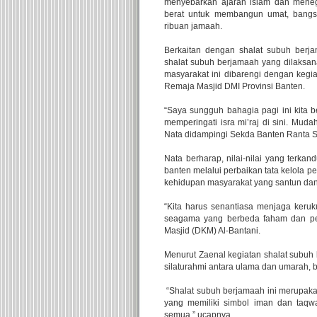
menyebarkan ajaran islam dan mene
berat untuk membangun umat, bangsa
ribuan jamaah.
Berkaitan dengan shalat subuh berja
shalat subuh berjamaah yang dilaksan
masyarakat ini dibarengi dengan kegi
Remaja Masjid DMI Provinsi Banten.
“Saya sungguh bahagia pagi ini kita 
memperingati isra mi’raj di sini. Mud
Nata didampingi Sekda Banten Ranta S
Nata berharap, nilai-nilai yang terka
banten melalui perbaikan tata kelola 
kehidupan masyarakat yang santun dan
“Kita harus senantiasa menjaga keruk
seagama yang berbeda faham dan pen
Masjid (DKM) Al-Bantani.
Menurut Zaenal kegiatan shalat subuh 
silaturahmi antara ulama dan umarah, 
“Shalat subuh berjamaah ini merupak
yang memiliki simbol iman dan taqwa
semua,” ucapnya