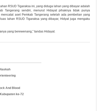
lahan RSUD Tigaraksa ini, yang diduga lahan yang dibayar adalah
ab Tangerang sendiri, menurut Hidayat pihaknya tidak punya
a mencatat aset Pemkab Tangerang setelah ada pembelian yang
l luas lahan RSUD Tigaraksa yang dibayar, Hidyat juga mengaku
tanya yang berewenang,” tandas Hidayat.
 Naskah
rienteering
ock And Blood
 Kabupaten ke-72