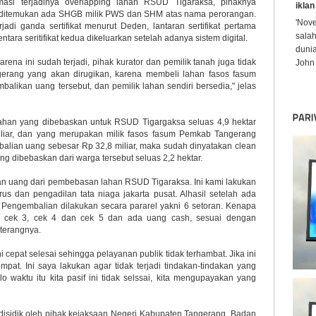
masi terjadinya overlapping lahan RSUD Tigaraksa, pihaknya
iklan
 ditemukan ada SHGB milik PWS dan SHM atas nama perorangan.
'Nov
jadi ganda sertifikat menurut Deden, lantaran sertifikat pertama
sala
ara seritifikat kedua dikeluarkan setelah adanya sistem digital.
dunia
ena ini sudah terjadi, pihak kurator dan pemilik tanah juga tidak
John 
erang yang akan dirugikan, karena membeli lahan fasos fasum
mbalikan uang tersebut, dan pemilik lahan sendiri bersedia," jelas
lahan yang dibebaskan untuk RSUD Tigargaksa seluas 4,9 hektar
Miliar, dan yang merupakan milik fasos fasum Pemkab Tangerang
balian uang sebesar Rp 32,8 miliar, maka sudah dinyatakan clean
ng dibebaskan dari warga tersebut seluas 2,2 hektar.
an uang dari pembebasan lahan RSUD Tigaraksa. Ini kami lakukan
us dan pengadilan tata niaga jakarta pusat. Alhasil setelah ada
. Pengembalian dilakukan secara pararel yakni 6 setoran. Kenapa
 2, cek 3, cek 4 dan cek 5 dan ada uang cash, sesuai dengan
terangnya.
ni cepat selesai sehingga pelayanan publik tidak terhambat. Jika ini
mpat. Ini saya lakukan agar tidak terjadi tindakan-tindakan yang
 waktu itu kita pasif ini tidak selssai, kita mengupayakan yang
disidik oleh pihak kejaksaan Negeri Kabupaten Tangerang, Badan