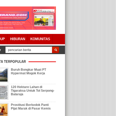
DUP
HIBURAN
KOMUNITAS
tanggungjawaban APBD 2023 Dengan Catatan
Tolak Keberadaan Galian Tan
Buruh Bongkar Muat PT
Hypermat Mogok Kerja
120 Hektare Lahan di
Tigaraksa Untuk Tol Serpong-
Balaraja
Prostitusi Berkedok Panti
Pijat Marak di Pasar Kemis