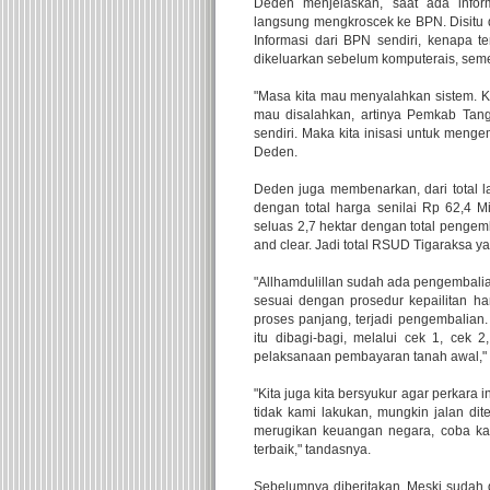
Deden menjelaskan, saat ada infor
langsung mengkroscek ke BPN. Disitu
Informasi dari BPN sendiri, kenapa ter
dikeluarkan sebelum komputerais, sement
"Masa kita mau menyalahkan sistem. Kar
mau disalahkan, artinya Pemkab Tang
sendiri. Maka kita inisasi untuk menge
Deden.
Deden juga membenarkan, dari total 
dengan total harga senilai Rp 62,4 
seluas 2,7 hektar dengan total pengem
and clear. Jadi total RSUD Tigaraksa ya
"Allhamdulillan sudah ada pengembali
sesuai dengan prosedur kepailitan har
proses panjang, terjadi pengembalian
itu dibagi-bagi, melalui cek 1, cek
pelaksanaan pembayaran tanah awal," 
"Kita juga kita bersyukur agar perkara i
tidak kami lakukan, mungkin jalan dite
merugikan keuangan negara, coba kalo
terbaik," tandasnya.
Sebelumnya diberitakan, Meski sudah 