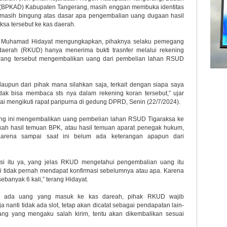
(BPKAD) Kabupaten Tangerang, masih enggan membuka identitas
masih bingung atas dasar apa pengembalian uang dugaan hasil
sa tersebut ke kas daerah.
 Muhamad Hidayat mengungkapkan, pihaknya selaku pemegang
aerah (RKUD) hanya menerima bukti trasnfer melalui rekening
n orang tersebut mengembalikan uang dari pembelian lahan RSUD
upun dari pihak mana silahkan saja, terkait dengan siapa saya
tidak bisa membaca sts nya dalam rekening koran tersebut,” ujar
 mengikuti rapat paripurna di gedung DPRD, Senin (22/7/2024).
rang ini mengembalikan uang pembelian lahan RSUD Tigaraksa ke
pakah hasil temuan BPK, atau hasil temuan aparat penegak hukum,
Karena sampai saat ini belum ada keterangan apapun dari
si itu ya, yang jelas RKUD mengetahui pengembalian uang itu
i tidak pernah mendapat konfirmasi sebelumnya atau apa. Karena
ebanyak 6 kali,” terang Hidayat.
ap ada uang yang masuk ke kas dareah, pihak RKUD wajib
nanti tidak ada slot, tetap akan dicatat sebagai pendapatan lain-
ang yang mengaku salah kirim, tentu akan dikembalikan sesuai