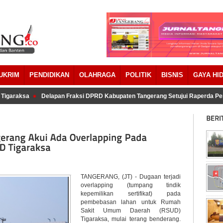
UKRIM
PENDIDIKAN
OLAHRAGA
POLITIK
BISNIS
GAYA HI
garaksa
Delapan Fraksi DPRD Kabupaten Tangerang Setujui Raperda Per
TANGERANG, (JT) - Dugaan terjadi
overlapping (tumpang tindik
kepemilikan sertifikat) pada
pembebasan lahan untuk Rumah
Sakit Umum Daerah (RSUD)
Tigaraksa, mulai terang benderang.