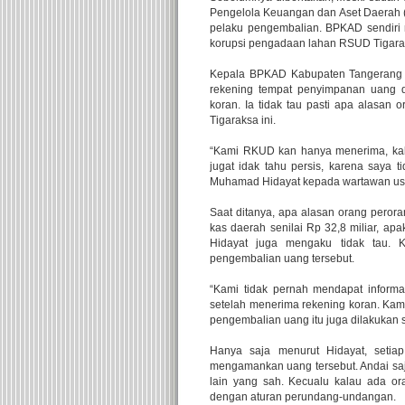
Pengelola Keuangan dan Aset Daerah 
pelaku pengembalian. BPKAD sendiri 
korupsi pengadaan lahan RSUD Tigarak
Kepala BPKAD Kabupaten Tangerang
rekening tempat penyimpanan uang d
koran. Ia tidak tau pasti apa alasa
Tigaraksa ini.
“Kami RKUD kan hanya menerima, kala
jugat idak tahu persis, karena saya 
Muhamad Hidayat kepada wartawan usai
Saat ditanya, apa alasan orang pero
kas daerah senilai Rp 32,8 miliar, a
Hidayat juga mengaku tidak tau. 
pengembalian uang tersebut.
“Kami tidak pernah mendapat informa
setelah menerima rekening koran. Kam
pengembalian uang itu juga dilakukan s
Hanya saja menurut Hidayat, seti
mengamankan uang tersebut. Andai saja 
lain yang sah. Kecualu kalau ada or
dengan aturan perundang-undangan.