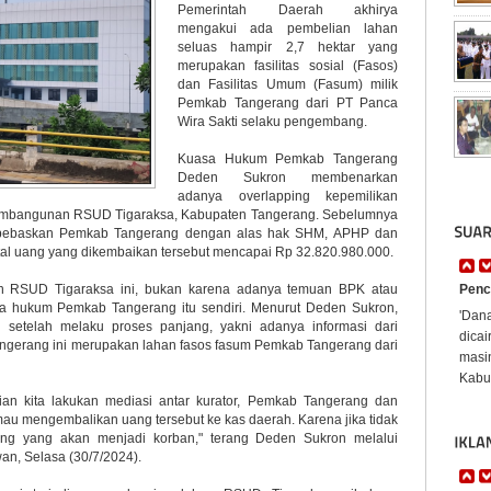
Pemerintah Daerah akhirya
mengakui ada pembelian lahan
seluas hampir 2,7 hektar yang
merupakan fasilitas sosial (Fasos)
dan Fasilitas Umum (Fasum) milik
Pemkab Tangerang dari PT Panca
Wira Sakti selaku pengembang.
Kuasa Hukum Pemkab Tangerang
Deden Sukron membenarkan
adanya overlapping kepemilikan
pembangunan RSUD Tigaraksa, Kabupaten Tangerang. Sebelumnya
 dibebaskan Pemkab Tangerang dengan alas hak SHM, APHP dan
tal uang yang dikembaikan tersebut mencapai Rp 32.820.980.000.
 RSUD Tigaraksa ini, bukan karena adanya temuan BPK atau
Penc
asa hukum Pemkab Tangerang itu sendiri. Menurut Deden Sukron,
'Dan
i setelah melaku proses panjang, yakni adanya informasi dari
dicai
Tangerang ini merupakan lahan fasos fasum Pemkab Tangerang dari
masi
Kabup
dian kita lakukan mediasi antar kurator, Pemkab Tangerang dan
 mau mengembalikan uang tersebut ke kas daerah. Karena jika tidak
ng yang akan menjadi korban," terang Deden Sukron melalui
n, Selasa (30/7/2024).