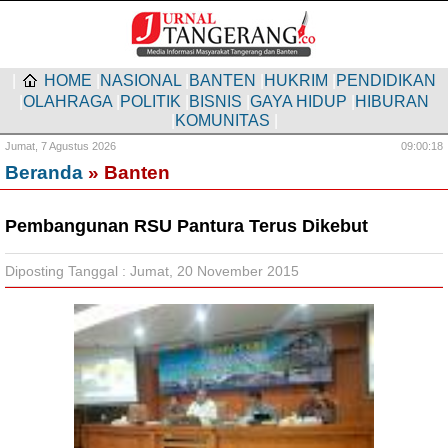
|
HOME
|
NASIONAL
|
BANTEN
|
HUKRIM
|
PENDIDIKAN
|
OLAHRAGA
|
POLITIK
|
BISNIS
|
GAYA HIDUP
|
HIBURAN
|
KOMUNITAS
|
Jumat,
7 Agustus 2026
09:00:18
Beranda
» Banten
Pembangunan RSU Pantura Terus Dikebut
Diposting Tanggal : Jumat, 20 November 2015