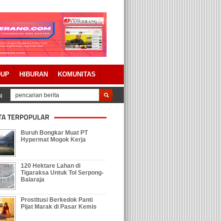
DUP
HIBURAN
KOMUNITAS
perda Pertanggungjawaban APBD 2023 Dengan Catatan
Tolak Keberadaan G
Buruh Bongkar Muat PT
Hypermat Mogok Kerja
120 Hektare Lahan di
Tigaraksa Untuk Tol Serpong-
Balaraja
Prostitusi Berkedok Panti
Pijat Marak di Pasar Kemis