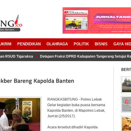
UKRIM
PENDIDIKAN
OLAHRAGA
POLITIK
BISNIS
GAYA HI
n RSUD Tigaraksa
Delapan Fraksi DPRD Kabupaten Tangerang Setujui Ra
RANGKASBITUNG - Polres Lebak
Gelar kegiatan buka puasa bersama
Kapolda Banten, di Mapolres Lebak,
Jum'at (2/5/2017).
Acara tersebut dihadiri Kapolda