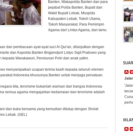
Banten, Wakapolda Banten dan para
pejabat Polda Banten, Bupati dan
Wakil Bupati Lebak, Muspida
Kabupaten Lebak, Tokoh Ulama,
Tokoh Masyarakat, Para Pemimpin
Agama dari Lintas Agama, dan tamu
an dan pembacaan ayat-ayat suci Al Qur'an, dilanjutkan dengan
anto dan Kapolda Banten Brigjendpol Listyo Sigit Prabowo yang
n kepada Warakawuri, Pensiunan Polri dan anak yatim.
bowo menyampaikan ucapan terima kasih kepada seluruh elemen
yarakat Indonesia khususnya Banten untuk menjaga persatuan.
Jala
'Jal
 negara kita, terorisme bukanlah warisan dari bangsa Indonesia
keca
rena semua agama mengajarkan kedamaian dan terorisme adalah
Curug
perha
ani dan buka bersama yang kemudian ditutup dengan Sholat
lres Lebak. (GEL)