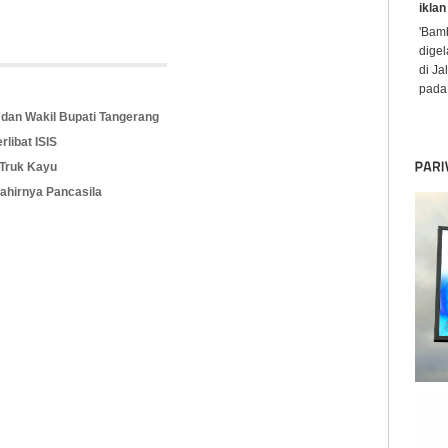
iklan
'Bamb
digel
di Ja
pada 
 dan Wakil Bupati Tangerang
libat ISIS
Truk Kayu
ahirnya Pancasila