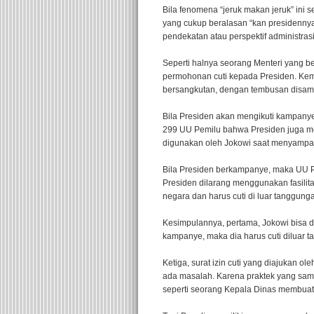
Bila fenomena “jeruk makan jeruk” ini se
yang cukup beralasan “kan presidennya
pendekatan atau perspektif administrasi 
Seperti halnya seorang Menteri yang 
permohonan cuti kepada Presiden. Kem
bersangkutan, dengan tembusan disa
Bila Presiden akan mengikuti kampanye
299 UU Pemilu bahwa Presiden juga mem
digunakan oleh Jokowi saat menyampai
Bila Presiden berkampanye, maka UU P
Presiden dilarang menggunakan fasilita
negara dan harus cuti di luar tanggung
Kesimpulannya, pertama, Jokowi bisa d
kampanye, maka dia harus cuti diluar 
Ketiga, surat izin cuti yang diajukan o
ada masalah. Karena praktek yang sam
seperti seorang Kepala Dinas membuat S