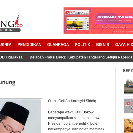
UKRIM
PENDIDIKAN
OLAHRAGA
POLITIK
BISNIS
GAYA HI
Tigaraksa
Delapan Fraksi DPRD Kabupaten Tangerang Setujui Raperda P
Oleh : Ocit Abdurrosyid Siddiq
Beberapa waktu lalu, Jokowi
menyampaikan statement bahwa
Presiden boleh berpolitik, boleh
berkampanye, dan boleh memihak.