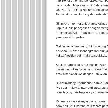
Tapi Penulis memiliki penerawangan ba
izin cuti, dan tidak akan cuti. Dalam 
UU Pemilu di Istana Negara sebagai jus
Perdanakusuma, itu hanyalah sebuah “
Gimmick untuk menunjukkan sekaligus 
Tapi, alih-alih penegasan dengan men
argumentasinya, malah menjadi bumerang
yang semakin cerdas.
Terlalu besar taruhannya bila seorang
personal, itu akan mendegradasi diriny
ketika Presiden cuti, maka tampuk keku
Adakah garansi atau jaminan bahwa di 
walaupun bukan “vacuum of power” itu, 
drastis berkebalikan dengan kebijakan
Bila pun ada “yurisprudensi” bahwa B
Presiden Hillary Clinton dari partai ya
contoh yang baik bagi kita yang memil
Karenanya saya menyampaikan saran, se
tidak perlu cuti, karena baik secara 