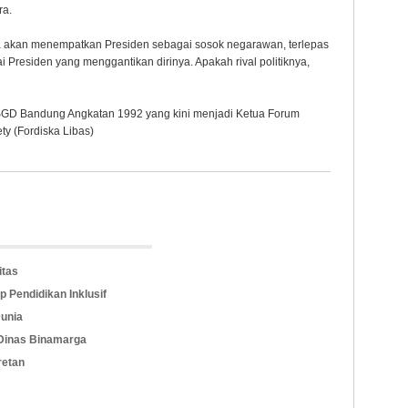
ra.
a akan menempatkan Presiden sebagai sosok negarawan, terlepas
ai Presiden yang menggantikan dirinya. Apakah rival politiknya,
N SGD Bandung Angkatan 1992 yang kini menjadi Ketua Forum
ety (Fordiska Libas)
itas
 Pendidikan Inklusif
Dunia
Dinas Binamarga
retan