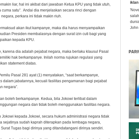
iklan
makin liar, hal ini akibat dari jawaban Ketua KPU yang tidak utuh,
'Nov
 cuma satu”. Andai dia menjelaskan secara rinci dengan
sala
negara, perkara ini tidak makin riuh.
dunia
John 
bermaksud akan ikut kampanye, maka dia harus menyampaikan
udian Presiden membalasnya dengan surat izin cuti bagi yang
mpaikan kepada KPU.
, karena dia adalah pejabat negara, maka berlaku klausul Pasal
iliki hak berkampanye. Inilah norma rujukan regulasi yang
kan statement diatas.
emilu Pasal 281 ayat (1) menyatakan, “saat berkampanye,
s dalam jabatannya, kecuali fasilitas pengamanan bagi pejabat
an negara”.
an boleh berkampanye. Kedua, bila Jokowi terlibat dalam
tanggungan negara dan tidak boleh menggunakan fasilitas negara.
leh Jokowi kepada Jokowi, secara hukum administrasi negara tidak
a sejatinya sudah kaprah diterapkan pada lembaga negara,
urat Tugas bagi dirinya yang ditandatangani dirinya sendiri.