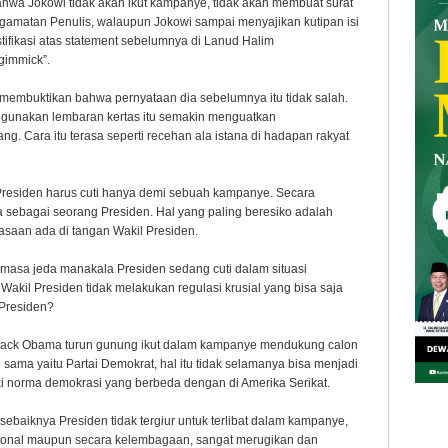
hwa Jokowi tidak akan ikut kampanye, tidak akan membuat surat
pengamatan Penulis, walaupun Jokowi sampai menyajikan kutipan isi
tifikasi atas statement sebelumnya di Lanud Halim
gimmick”.
membuktikan bahwa pernyataan dia sebelumnya itu tidak salah.
ggunakan lembaran kertas itu semakin menguatkan
. Cara itu terasa seperti recehan ala istana di hadapan rakyat
 Presiden harus cuti hanya demi sebuah kampanye. Secara
a sebagai seorang Presiden. Hal yang paling beresiko adalah
asaan ada di tangan Wakil Presiden.
masa jeda manakala Presiden sedang cuti dalam situasi
Wakil Presiden tidak melakukan regulasi krusial yang bisa saja
 Presiden?
arack Obama turun gunung ikut dalam kampanye mendukung calon
ng sama yaitu Partai Demokrat, hal itu tidak selamanya bisa menjadi
iki norma demokrasi yang berbeda dengan di Amerika Serikat.
baiknya Presiden tidak tergiur untuk terlibat dalam kampanye,
personal maupun secara kelembagaan, sangat merugikan dan