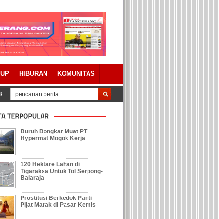
DUP
HIBURAN
KOMUNITAS
ertanggungjawaban APBD 2023 Dengan Catatan
Tolak Keberadaan Galian T
Buruh Bongkar Muat PT
Hypermat Mogok Kerja
120 Hektare Lahan di
Tigaraksa Untuk Tol Serpong-
Balaraja
Prostitusi Berkedok Panti
Pijat Marak di Pasar Kemis