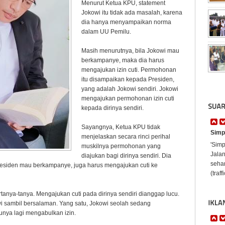
Menurut Ketua KPU, statement
Jokowi itu tidak ada masalah, karena
dia hanya menyampaikan norma
dalam UU Pemilu.
Masih menurutnya, bila Jokowi mau
berkampanye, maka dia harus
mengajukan izin cuti. Permohonan
itu disampaikan kepada Presiden,
yang adalah Jokowi sendiri. Jokowi
mengajukan permohonan izin cuti
kepada dirinya sendiri.
Sayangnya, Ketua KPU tidak
Simpa
menjelaskan secara rinci perihal
'Simp
muskilnya permohonan yang
Jala
diajukan bagi dirinya sendiri. Dia
sehar
siden mau berkampanye, juga harus mengajukan cuti ke
(traff
tanya-tanya. Mengajukan cuti pada dirinya sendiri dianggap lucu.
 sambil bersalaman. Yang satu, Jokowi seolah sedang
unya lagi mengabulkan izin.