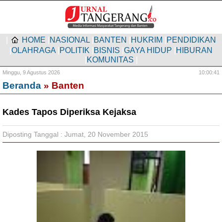
|
HOME
|
NASIONAL
|
BANTEN
|
HUKRIM
|
PENDIDIKAN
|
OLAHRAGA
|
POLITIK
|
BISNIS
|
GAYA HIDUP
|
HIBURAN
|
KOMUNITAS
|
Minggu,
9 Agustus 2026
10:00:41
Beranda
» Banten
Kades Tapos Diperiksa Kejaksa
Diposting Tanggal : Jumat, 20 November 2015