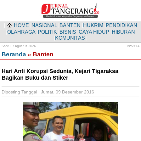
|
HOME
|
NASIONAL
|
BANTEN
|
HUKRIM
|
PENDIDIKAN
|
OLAHRAGA
|
POLITIK
|
BISNIS
|
GAYA HIDUP
|
HIBURAN
|
KOMUNITAS
|
Sabtu,
7 Agustus 2026
19:59:15
Beranda
» Banten
Hari Anti Korupsi Sedunia, Kejari Tigaraksa
Bagikan Buku dan Stiker
Diposting Tanggal : Jumat, 09 Desember 2016