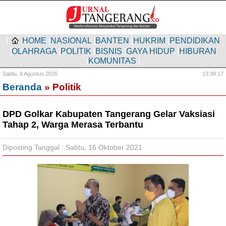
|
HOME
|
NASIONAL
|
BANTEN
|
HUKRIM
|
PENDIDIKAN
|
OLAHRAGA
|
POLITIK
|
BISNIS
|
GAYA HIDUP
|
HIBURAN
|
KOMUNITAS
|
Sabtu,
8 Agustus 2026
13:38:18
Beranda
» Politik
DPD Golkar Kabupaten Tangerang Gelar Vaksiasi
Tahap 2, Warga Merasa Terbantu
Diposting Tanggal : Sabtu, 16 Oktober 2021