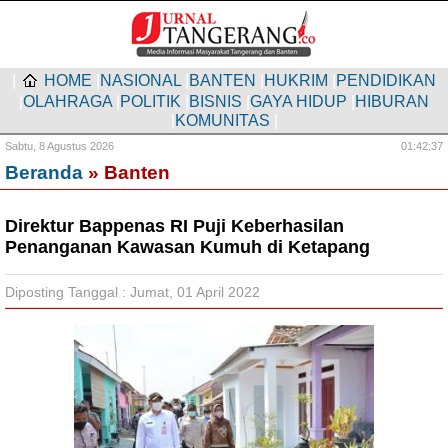
|
HOME
|
NASIONAL
|
BANTEN
|
HUKRIM
|
PENDIDIKAN
|
OLAHRAGA
|
POLITIK
|
BISNIS
|
GAYA HIDUP
|
HIBURAN
|
KOMUNITAS
|
Sabtu,
8 Agustus 2026
01:42:38
Beranda
» Banten
Direktur Bappenas RI Puji Keberhasilan
Penanganan Kawasan Kumuh di Ketapang
Diposting Tanggal : Jumat, 01 April 2022