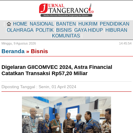
|
HOME
|
NASIONAL
|
BANTEN
|
HUKRIM
|
PENDIDIKAN
|
OLAHRAGA
|
POLITIK
|
BISNIS
|
GAYA HIDUP
|
HIBURAN
|
KOMUNITAS
|
Minggu,
9 Agustus 2026
14:45:55
Beranda
» Bisnis
Digelaran GIICOMVEC 2024, Astra Financial
Catatkan Transaksi Rp57,20 Miliar
Diposting Tanggal : Senin, 01 April 2024