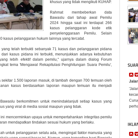
khusus yang tidak mengikuti KUHAP.
Rahmat membeberkan data
Bawaslu dari tahap awal Pemilu
2024 hingga saat ini terdapat 266
kasus pelanggaran kode etik
penyelenggaraan Pemilu. Selain
40 kasus pelanggaran hukum lainnya yang tercatat.
si yang telah terbukti sebanyak 71 kasus dan pelanggaran pidana
dari kasus pidana ini terbukti, menunjukkan adanya kebutuhan
ng lebih efektif dalam pemilu," ujarnya dalam dialog Forum
kat tema 'Mengawal Rekapitulasi Penghitungan Suara Pemilu',
da sekitar 1.500 laporan masuk, di tambah dengan 700 temuan oleh
Jala
ganan kasus berdasarkan laporan maupun temuan itu menjadi
'Jal
keca
Curug
waslu berkomitmen untuk menindaklanjuti setiap kasus yang
perha
sus yang viral di media sosial maupun yang tidak.
 ini mencerminkan upaya untuk mempertahankan integritas pemilu
aran mendapatkan tindakan sesuai hukum yang berlaku.
elah untuk pelanggaran selalu ada, mengingat faktor manusia yang