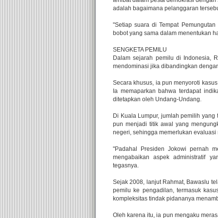
terlibat dalam pesta demokrasi dengan 
adalah bagaimana pelanggaran tersebu
"Setiap suara di Tempat Pemungutan S
bobot yang sama dalam menentukan hasi
SENGKETA PEMILU
Dalam sejarah pemilu di Indonesia, R
mendominasi jika dibandingkan dengan
Secara khusus, ia pun menyoroti kasus
Ia memaparkan bahwa terdapat indika
ditetapkan oleh Undang-Undang.
Di Kuala Lumpur, jumlah pemilih yang te
pun menjadi titik awal yang mengung
negeri, sehingga memerlukan evaluasi
"Padahal Presiden Jokowi pernah 
mengabaikan aspek administratif y
tegasnya.
Sejak 2008, lanjut Rahmat, Bawaslu t
pemilu ke pengadilan, termasuk kasus
kompleksitas tindak pidananya menam
Oleh karena itu, ia pun mengaku mer