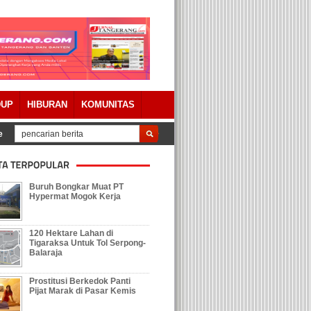
DUP
HIBURAN
KOMUNITAS
ertanggungjawaban APBD 2023 Dengan Catatan
Tolak Keberadaan Galian T
Buruh Bongkar Muat PT
Hypermat Mogok Kerja
120 Hektare Lahan di
Tigaraksa Untuk Tol Serpong-
Balaraja
Prostitusi Berkedok Panti
Pijat Marak di Pasar Kemis