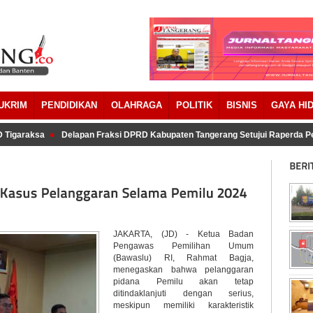
UKRIM
PENDIDIKAN
OLAHRAGA
POLITIK
BISNIS
GAYA HI
Tigaraksa
Delapan Fraksi DPRD Kabupaten Tangerang Setujui Raperda P
JAKARTA, (JD) - Ketua Badan
Pengawas Pemilihan Umum
(Bawaslu) RI, Rahmat Bagja,
menegaskan bahwa pelanggaran
pidana Pemilu akan tetap
ditindaklanjuti dengan serius,
meskipun memiliki karakteristik