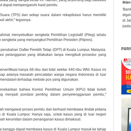
skala yang sangat besar ini. Namun, yang terpenting bagi Bawaslu
iklan
t dapat mempengaruhi hasil pemilu.
'Bamb
uara (TPS) dan setiap suara dalam rekapitulasi harus memiliki
digel
l akhir," tegasnya.
di Ja
pada 
ahmat menyebutkan sengketa Pemilihan Legislatif (Pileg) selalu
 sengketa yang menyangkut Pemilihan Presiden (Pilpres).
 perubahan Daftar Pemilih Tetap (DPT) di Kuala Lumpur, Malaysia.
si pelanggaran yang dilakukan tanpa mengikuti prosedur yang
rverifikasi hanya 68 ribu dari total sekitar 440 ribu WNI. Kasus ini
kap adanya masalah pencatatan warga negara Indonesia di luar
 mendalam terhadap metode pos yang digunakan.
menekankan bahwa Komisi Pemilihan Umum (KPU) tidak boleh
ang menjadi pondasi penting dalam penyelenggaraan pemilu,"
elah mengawal proses pemilu dan berhasil membawa tindak pidana
 di Kuala Lumpur. Hanya saja, untuk kasus yang di luar negeri
bah kerumitan dalam penanganan kasus dimaksud.
asa bangga dapat membawa kasus di Kuala Lumpur masuk ke tahap