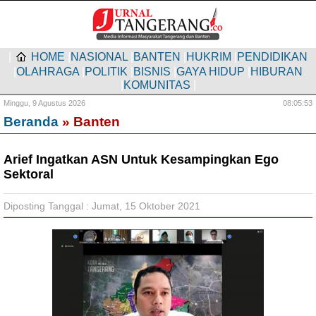
|
HOME
|
NASIONAL
|
BANTEN
|
HUKRIM
|
PENDIDIKAN
|
OLAHRAGA
|
POLITIK
|
BISNIS
|
GAYA HIDUP
|
HIBURAN
|
KOMUNITAS
|
Minggu,
9 Agustus 2026
08:05:53
Beranda
» Banten
Arief Ingatkan ASN Untuk Kesampingkan Ego
Sektoral
Diposting Tanggal : Jumat, 15 Oktober 2021